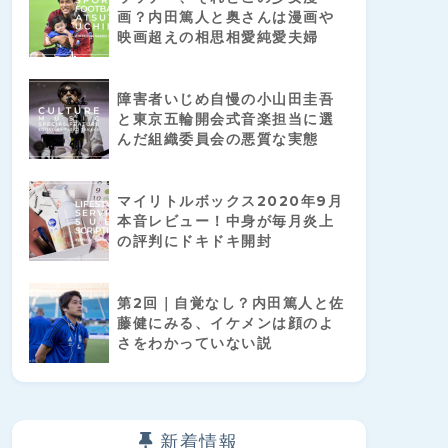
画？内田篤人と奥さんは漫画や
映画超えの相思相愛純愛夫婦
障害者いじめ自慢の小山田圭吾
と東京五輪開会式音楽担当に選
んだ組織委員会の悪質な実態
マイリトルボックス2020年9月
本音レビュー！中身が毎月炎上
の評判にドキドキ開封
第2回｜自覚なし？内田篤人と佐
藤健にみる、イケメンは顔のよ
さをわかっていない説
新着情報