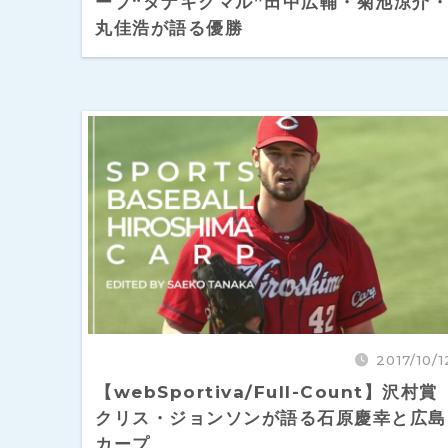
ープ“タナキクマル”田中広輔・菊池涼介
丸佳浩が語る優勝
2017/10/1
【webSportiva/Full-Count】沢村賞
クリス・ジョンソンが語る石原慶幸と広島
カープ