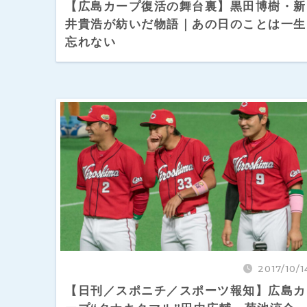
【広島カープ復活の舞台裏】黒田博樹・新
井貴浩が紡いだ物語｜あの日のことは一生
忘れない
2017/10/1
【日刊／スポニチ／スポーツ報知】広島カ