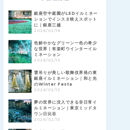
銀座空中庭園がLEDイルミネー
ションでインスタ映えスポット
に｜銀座三越
2026/02/16
色鮮やかなグリーン一色の希少
な世界｜有楽町ウインターイル
ミネーション
2026/02/15
雪吊りが美しい歌舞伎界発の東
銀座イルミネーション｜和と光
のWinter Festa
2026/02/15
夢の世界に没入できる非日常イ
ルミネーション｜東京ミッドタ
ウン日比谷
2026/02/15