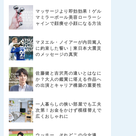
マッサージより即効効果！ゲル
マミラーボール美容ローラーシ
ャインで顔痩せ小顔になる方法
マヌエル・ノイアーが内田篤人
に約束した誓い｜東日本大震災
のメッセージの真実
佐藤健と吉沢亮の違いとはなに
か？大人の鑑賞に堪える作品へ
の出演とキャリア構築の重要性
一人暮らしの狭い部屋でも工夫
次第！お金をかけず模様替えで
広くおしゃれに
ウッチー、それどこの少女漫