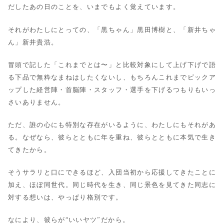
だしたあの日のことを、いまでもよく覚えています。
それがわたしにとっての、「黒ちゃん」黒田博樹と、「新井ちゃ
ん」新井貴浩。
冒頭で記した「これまでとは〜」と比較対象にして上げ下げで語
る下品で無粋なまねはしたくないし、もちろんこれまでピックア
ップした経営陣・首脳陣・スタッフ・選手を下げるつもりもいっ
さいありません。
ただ、誰の心にも特別な存在がいるように、わたしにもそれがあ
る。なぜなら、彼らとともに年を重ね、彼らとともに本気で生き
てきたから。
そうサラリと口にできるほど、入団当初から応援してきたことに
加え、ほぼ同世代。同じ時代を生き、同じ景色を見てきた同志に
対する想いは、やっぱり格別です。
なにより、彼らが“いいヤツ”だから。