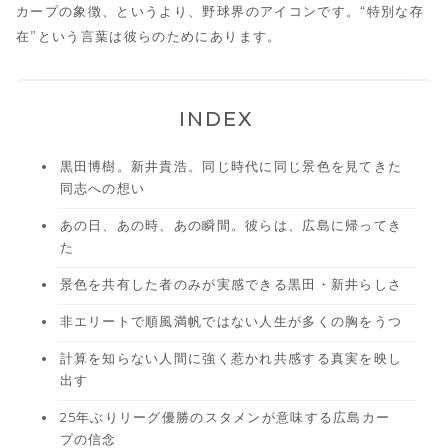
カープの象徴、というより、野球界のアイコンです。“特別な存
在”という言葉は彼らのためにあります。
INDEX
黒田博樹。新井貴浩。同じ時代に同じ景色を見てきた
同志への想い
あの日、あの時、あの瞬間。彼らは、広島に帰ってき
た
景色を共有した者のみが実感できる黒田・新井らしさ
非エリートで順風満帆ではない人生が多くの胸をうつ
計算を知らない人間に強く惹かれ共感する真実を映し
出す
25年ぶりリーグ優勝のスタメンが意味する広島カー
プの信念