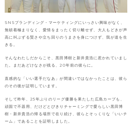
SNSブランディング・マーケティングにいっさい興味がなく、
無頓着極まりなく、愛情をまったく切り離せず、大人もどきが声
高に叫ぶずる賢さや立ち回りのうまさを身につけず、我が道を生
きる。
そんなわたしだからこそ、黒田博樹と新井貴浩に惹かれていまし
た。まだあどけなさが残る、20年前の彼らに。
直感的な「いい選手だなあ」が間違いではなかったことは、彼ら
のその後が証明しています。
そして昨年、25年ぶりのリーグ優勝を果たした広島カープも、
頑固で不器用、だけどとびきりチャーミングで愛らしい黒田博
樹・新井貴浩の帰る場所で在り続け、彼らとそっくりな「いいチ
ーム」であることを証明しました。