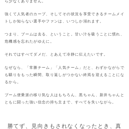
ら少なくありません。
強くて人気者のカープ、そしてその状況を享受できるチームメイ
トしか知らない選手やファンは、いつしか溺れます。
つまり、ブームは去る、ということ。甘い汁を吸うことに慣れ、
危機感を忘れたがゆえに。
それではすべてダメだ、とあえて冷静に伝えたいです。
なぜなら、「常勝チーム」「人気チーム」だと、わずかながらで
も驕りをもった瞬間、取り返しがつかない終焉を迎えることにな
るから。
ブーム便乗派の移り気な人はもちろん、黒ちゃん、新井ちゃんと
ともに闘った強い信念の持ち主まで、すべてを失いながら。
勝てず、見向きもされなくなったとき、真