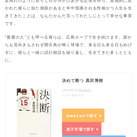
走馬灯のように在りし日が浮かびあがる記憶を持ち、直感的に惹
かれた彼らに似た側面があると年中指摘される性格かつ人生を生
きてきたことは、なんだかんだ言ってわたしにとって幸せな事実
です。
“最愛の人”とも呼べる彼らは、広島カープで生き続けます。誰か
らも見向きもされず閑古鳥が鳴く球場で、来る日も来る日もめげ
ずに、彼らと一緒に試行錯誤を繰り返し、生きてきた多くととも
に。
決めて断つ 黒田博樹
created by
Rinker
ベストセラーズ
Amazonで探す
楽天市場で探す