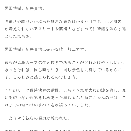
黒田博樹。新井貴浩。
強欲さや驕りたかぶった醜悪な歪みばかりが目立ち、己と身内し
か考えられないアスリートや芸能人などすべてに警鐘を鳴らす凛
とした気高さ。
黒田博樹と新井貴浩は確かな唯一無二です。
彼らが広島カープの生え抜きであることがどれだけ誇らしいか。
きっとそれは、同じ時を生き、同じ景色を共有しているからこ
そ、しみじみと感じられるのでしょう。
昨年のリーグ優勝決定の瞬間、こらえきれず大粒の涙を流し、互
いを想いながら抱きしめあった黒ちゃんと新井ちゃんの姿は、こ
れまでの道のりのすべてを物語っていました。
「ようやく彼らの努力が報われた」