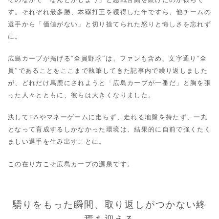
す。それぞれ最多勝、本塁打王を獲得した年ですら、他チームの
選手から「価値がない」と切り捨てられた怒りと悔しさを忘れず
に。
広島カープが掲げる“全員野球”は、ファンも含め、文字通り“全
員”であることをここまで執筆してきた記事内で繰り返しました
が、どれだけ馬鹿にされようと「広島カープが一番だ」と胸を張
った人々とともに、彼らは大きくなりました。
決してFAやマネーゲームに走らず、走れる地盤を持たず、一丸
となって育成するしかなかった環境は、結果的に自前で強くたく
ましい選手を生み出すことに。
この在り方こそ広島カープの源泉です。
驕りをもった瞬間、取り返しがつかない終