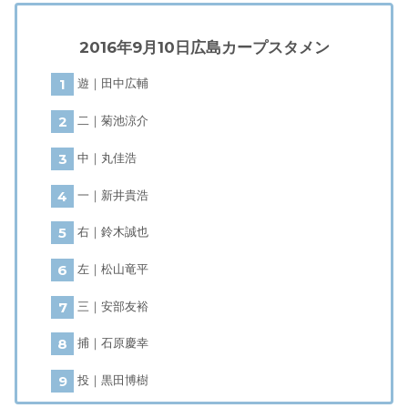
2016年9月10日広島カープスタメン
遊｜田中広輔
二｜菊池涼介
中｜丸佳浩
一｜新井貴浩
右｜鈴木誠也
左｜松山竜平
三｜安部友裕
捕｜石原慶幸
投｜黒田博樹