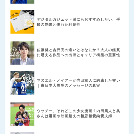
デジタルガジェット派にもおすすめしたい、手
帳の効果と優れた利便性
佐藤健と吉沢亮の違いとはなにか？大人の鑑賞
に堪える作品への出演とキャリア構築の重要性
マヌエル・ノイアーが内田篤人に約束した誓い
｜東日本大震災のメッセージの真実
ウッチー、それどこの少女漫画？内田篤人と奥
さんは漫画や映画超えの相思相愛純愛夫婦