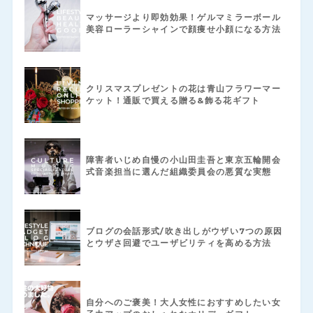
マッサージより即効効果！ゲルマミラーボール
美容ローラーシャインで顔痩せ小顔になる方法
クリスマスプレゼントの花は青山フラワーマー
ケット！通販で買える贈る&飾る花ギフト
障害者いじめ自慢の小山田圭吾と東京五輪開会
式音楽担当に選んだ組織委員会の悪質な実態
ブログの会話形式/吹き出しがウザい7つの原因
とウザさ回避でユーザビリティを高める方法
自分へのご褒美！大人女性におすすめしたい女