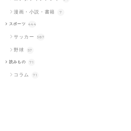
漫画・小説・書籍
7
スポーツ
444
サッカー
387
野球
57
読みもの
71
コラム
71