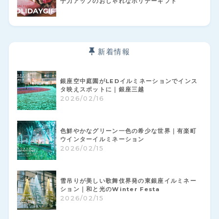
子力アップのおしゃれなホリデーギフト
新着情報
銀座空中庭園がLEDイルミネーションでインス
タ映えスポットに｜銀座三越
2026/02/16
色鮮やかなグリーン一色の希少な世界｜有楽町
ウインターイルミネーション
2026/02/15
雪吊りが美しい歌舞伎界発の東銀座イルミネー
ション｜和と光のWinter Festa
2026/02/15