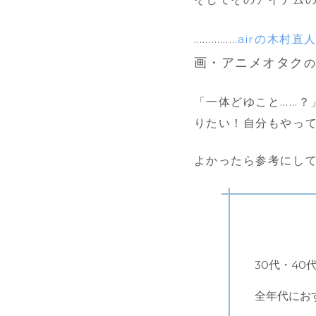
……………
airの木村直
画・アニメオタク
の
「一体どゆこと……？
りたい！自分もやっ
よかったら参考にし
30代・4
全年代にお