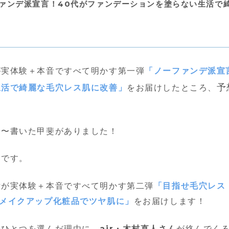
ァンデ派宣言！40代がファンデーションを塗らない生活で
が実体験＋本音ですべて明かす第一弾
「ノーファンデ派宣
予
生活で綺麗な毛穴レス肌に改善」
をお届けしたところ、
や〜書いた甲斐がありました！
きです。
女が実体験＋本音ですべて明かす第二弾
「目指せ毛穴レス
&メイクアップ化粧品でツヤ肌に」
をお届けします！
のひとつを選んだ理由に、
air・木村直人さん
が絡んでく