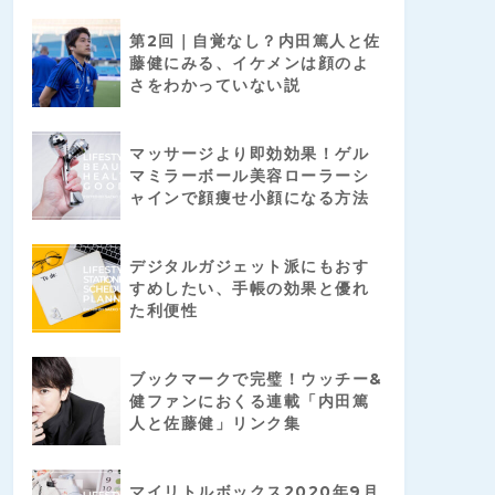
第2回｜自覚なし？内田篤人と佐
藤健にみる、イケメンは顔のよ
さをわかっていない説
マッサージより即効効果！ゲル
マミラーボール美容ローラーシ
ャインで顔痩せ小顔になる方法
デジタルガジェット派にもおす
すめしたい、手帳の効果と優れ
た利便性
ブックマークで完璧！ウッチー&
健ファンにおくる連載「内田篤
人と佐藤健」リンク集
マイリトルボックス2020年9月