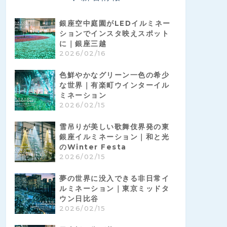
銀座空中庭園がLEDイルミネー
ションでインスタ映えスポット
に｜銀座三越
2026/02/16
色鮮やかなグリーン一色の希少
な世界｜有楽町ウインターイル
ミネーション
2026/02/15
雪吊りが美しい歌舞伎界発の東
銀座イルミネーション｜和と光
のWinter Festa
2026/02/15
夢の世界に没入できる非日常イ
ルミネーション｜東京ミッドタ
ウン日比谷
2026/02/15