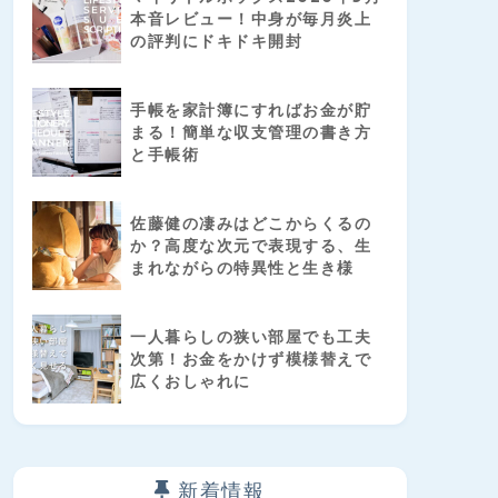
本音レビュー！中身が毎月炎上
の評判にドキドキ開封
手帳を家計簿にすればお金が貯
まる！簡単な収支管理の書き方
と手帳術
佐藤健の凄みはどこからくるの
か？高度な次元で表現する、生
まれながらの特異性と生き様
一人暮らしの狭い部屋でも工夫
次第！お金をかけず模様替えで
広くおしゃれに
新着情報