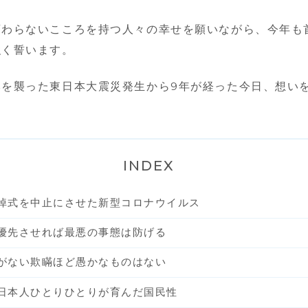
変わらないこころを持つ人々の幸せを願いながら、今年も
強く誓います。
本を襲った東日本大震災発生から9年が経った今日、想い
INDEX
悼式を中止にさせた新型コロナウイルス
優先させれば最悪の事態は防げる
がない欺瞞ほど愚かなものはない
日本人ひとりひとりが育んだ国民性