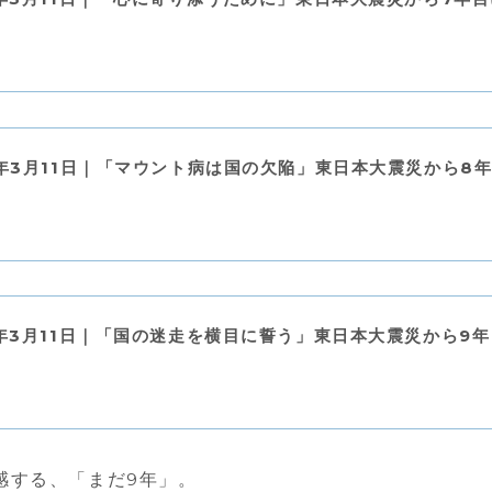
8年3月11日｜「マウント病は国の欠陥」東日本大震災から8
9年3月11日｜「国の迷走を横目に誓う」東日本大震災から9
感する、「まだ9年」。