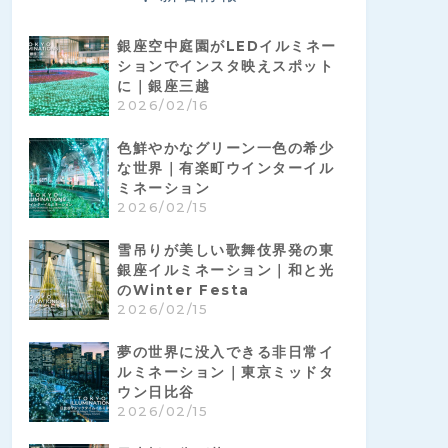
銀座空中庭園がLEDイルミネー
ションでインスタ映えスポット
に｜銀座三越
2026/02/16
色鮮やかなグリーン一色の希少
な世界｜有楽町ウインターイル
ミネーション
2026/02/15
雪吊りが美しい歌舞伎界発の東
銀座イルミネーション｜和と光
のWinter Festa
2026/02/15
夢の世界に没入できる非日常イ
ルミネーション｜東京ミッドタ
ウン日比谷
2026/02/15