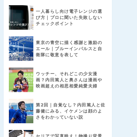
一人暮らし向け電子レンジの選
び方｜プロに聞いた失敗しない
チェックポイント
東京の青空に描く感謝と激励の
エール｜ブルーインパルスと自
衛隊に敬意を表して
ウッチー、それどこの少女漫
画？内田篤人と奥さんは漫画や
映画超えの相思相愛純愛夫婦
第2回｜自覚なし？内田篤人と佐
藤健にみる、イケメンは顔のよ
さをわかっていない説
セリアで写真映え！物撮り背景