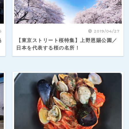
5
2019/04/27
島
【東京ストリート桜特集】上野恩賜公園／
日本を代表する桜の名所！