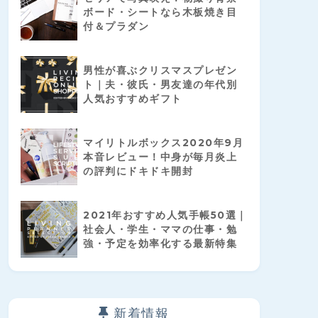
ボード・シートなら木板焼き目
付＆プラダン
男性が喜ぶクリスマスプレゼン
ト｜夫・彼氏・男友達の年代別
人気おすすめギフト
マイリトルボックス2020年9月
本音レビュー！中身が毎月炎上
の評判にドキドキ開封
2021年おすすめ人気手帳50選｜
社会人・学生・ママの仕事・勉
強・予定を効率化する最新特集
新着情報