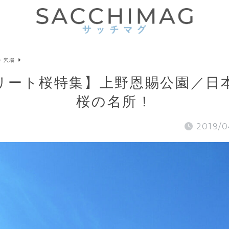
・穴場
リート桜特集】上野恩賜公園／日
桜の名所！
2019/0