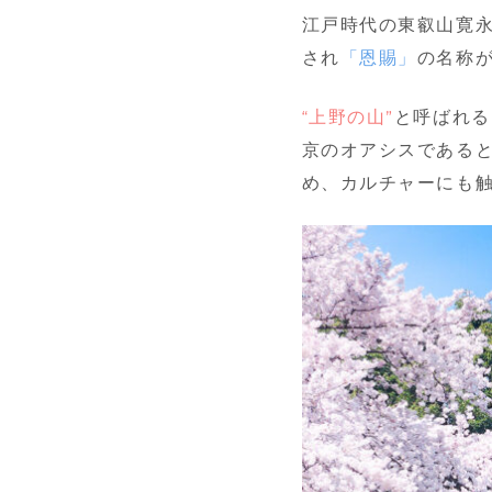
江戸時代の東叡山寛永
され
「恩賜」
の名称
“上野の山”
と呼ばれる
京のオアシスである
め、カルチャーにも