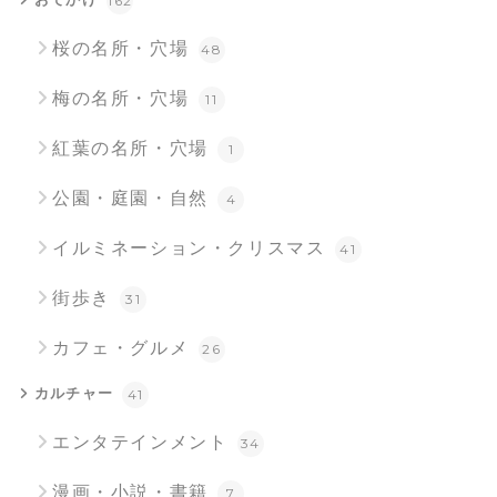
おでかけ
162
桜の名所・穴場
48
梅の名所・穴場
11
紅葉の名所・穴場
1
公園・庭園・自然
4
イルミネーション・クリスマス
41
街歩き
31
カフェ・グルメ
26
カルチャー
41
エンタテインメント
34
漫画・小説・書籍
7