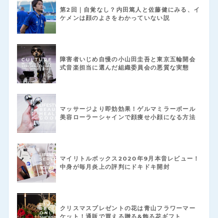
第2回｜自覚なし？内田篤人と佐藤健にみる、イ
ケメンは顔のよさをわかっていない説
障害者いじめ自慢の小山田圭吾と東京五輪開会
式音楽担当に選んだ組織委員会の悪質な実態
マッサージより即効効果！ゲルマミラーボール
美容ローラーシャインで顔痩せ小顔になる方法
マイリトルボックス2020年9月本音レビュー！
中身が毎月炎上の評判にドキドキ開封
クリスマスプレゼントの花は青山フラワーマー
ケット！通販で買える贈る&飾る花ギフト