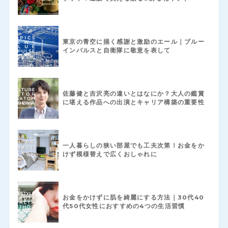
東京の青空に描く感謝と激励のエール｜ブルー
インパルスと自衛隊に敬意を表して
佐藤健と吉沢亮の違いとはなにか？大人の鑑賞
に堪える作品への出演とキャリア構築の重要性
一人暮らしの狭い部屋でも工夫次第！お金をか
けず模様替えで広くおしゃれに
お金をかけずに肌を綺麗にする方法｜30代40
代50代女性におすすめの4つの生活習慣