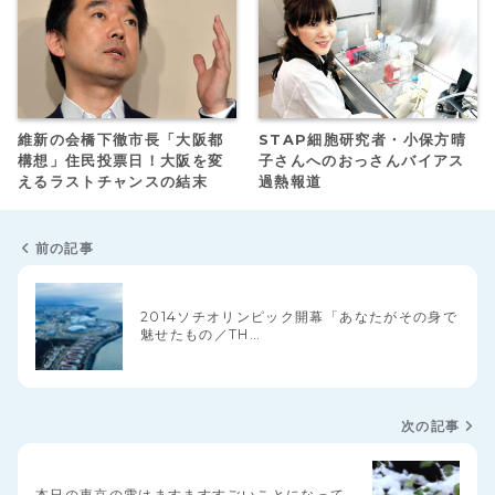
維新の会橋下徹市長「大阪都
STAP細胞研究者・小保方晴
構想」住民投票日！大阪を変
子さんへのおっさんバイアス
えるラストチャンスの結末
過熱報道
前の記事
2014ソチオリンピック開幕「あなたがその身で
魅せたもの／TH…
次の記事
本日の東京の雪はますますすごいことになって