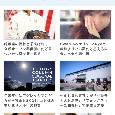
錦織圭の挑戦と栄光は続く｜
I was born in Tokyo!! 1
全米オープン準優勝にたどり
年前よりいい顔だと思える自
ついた快挙を振り返る
分に出会う誕生日
年末年始はアグレッシブにだ
生まれ育ち東京女が『始皇帝
らだら寝正月2021！正月休み
と大兵馬俑』『フォレスティ
振り返りと今年の抱負
ーユ精養軒』で誕生日満喫