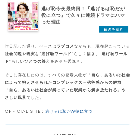
逃げ恥今夜最終回！『逃げるは恥だが
役に立つ』で久々に連続ドラマにハマ
った理由
昨日記した通り、ベースは
ラブコメ
ながらも、現在起こっている
社会問題
や
現実
を“
逃げ恥ワールド
”らしく描き、“
逃げ恥ワール
ド
”らしい
ひとつの答え
をみせた秀逸さ。
そこに存在したのは、すべての登場人物が「
自ら、あるいは社会
によって抱えさせられたコンプレックス＝劣等感からの解放
」
「
自ら、あるいは社会が縛っていた呪縛から解き放たれる
」
や
さしい風景
でした。
OFFICIAL SITE：
逃げるは恥だが役に立つ