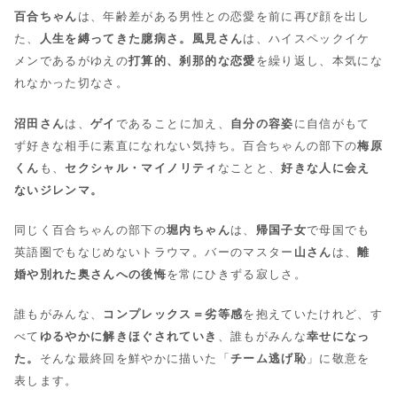
百合ちゃん
は、年齢差がある男性との恋愛を前に再び顔を出し
た、
人生を縛ってきた臆病さ。
風見さん
は、ハイスペックイケ
メンであるがゆえの
打算的、刹那的な恋愛
を繰り返し、本気にな
れなかった切なさ。
沼田さん
は、
ゲイ
であることに加え、
自分の容姿
に自信がもて
ず好きな相手に素直になれない気持ち。百合ちゃんの部下の
梅原
くん
も、
セクシャル・マイノリティ
なことと、
好きな人に会え
ないジレンマ。
同じく百合ちゃんの部下の
堀内ちゃん
は、
帰国子女
で母国でも
英語圏でもなじめないトラウマ。バーのマスター
山さん
は、
離
婚や別れた奥さんへの後悔
を常にひきずる寂しさ。
誰もがみんな、
コンプレックス＝劣等感
を抱えていたけれど、す
べて
ゆるやかに解きほぐされていき
、誰もがみんな
幸せになっ
た。
そんな最終回を鮮やかに描いた「
チーム逃げ恥
」に敬意を
表します。