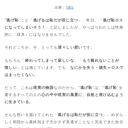
出典：
TBS
“
逃げ恥
”こと「
逃げるは恥だが役に立つ
」。昨日、「
逃げ恥ロス
になってしまいそう！
」と記しましたが、やっぱりわたしは性格
的に「
ロス
」にはなりませんでした。
それどころか、今、とっても
清々しい想い
です。
もちろん「
終わってしまって寂しいな
」「
もう観れないことが
惜しい
」とは感じています。でも、
なにかを失う・損失＝ロスで
はまったくない。
だって、これは
現実の物語
なのだから。“
逃げ恥
”は、“
逃げ恥
”を
愛するすべての人の
心の中や現実の風景に、自然と溶け込むよう
に生きている。
そんな想いを届けてくれた「
逃げるは恥だが役に立つ
」。めずら
しく初回から最終回まで欠かさず見逃すことなく完走できた自分