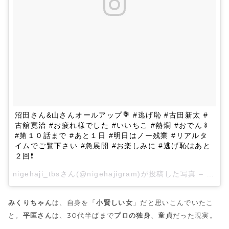
沼田さん&山さんオールアップ💐 #逃げ恥 #古田新太 #
古舘寛治 #お疲れ様でした #いいちこ #熱燗 #おでん🍢
#第１０話まで #あと１日 #明日はノー残業 #リアルタ
イムでご覧下さい #急展開 #お楽しみに #逃げ恥はあと
２回❗
nigehaji_tbsさん(@nigehajigram)が投稿した写真 –
2016
みくりちゃん
は、自身を「
小賢しい女
」だと思いこんでいたこ
と。
平匡さん
は、30代半ばまで
プロの独身
、
童貞
だった現実。