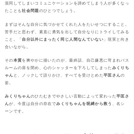
混同してしまいコミュニケーションを諦めてしまう人が多くなっ
たことも
社会問題
のひとつでしょう。
まずはそんな自分に気づかせてくれた人をたいせつにすること。
苦手だと思わず、素直に勇気を出して自分なりにトライしてみる
こと。「
自分以外にまったく同じ人間なんていない
」現実と向き
合いながら。
その
本質
を爽やかに描いたのが、最終話、自己嫌悪に苛まれバス
ルームの扉を閉め、心のシャッターを下ろしてしまった
みくりち
ゃん
と、ノックして語りかけ、すべてを受けとめた
平匡さん
の
姿。
みくりちゃん
のひたむきでやさしい言動によって変わった
平匡さ
ん
が、今度は自分の存在で
みくりちゃんを呪縛から救う
、名シ
ーンです。