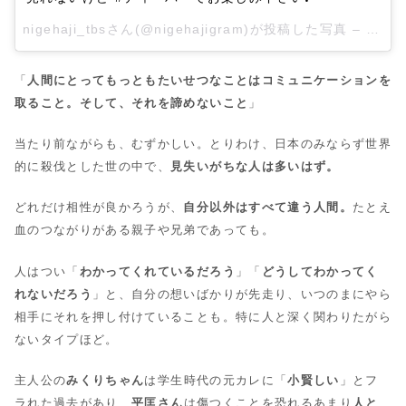
nigehaji_tbsさん(@nigehajigram)が投稿した写真 –
2016
「
人間にとってもっともたいせつなことはコミュニケーションを
取ること。そして、それを諦めないこと
」
当たり前ながらも、むずかしい。とりわけ、日本のみならず世界
的に殺伐とした世の中で、
見失いがちな人は多いはず。
どれだけ相性が良かろうが、
自分以外はすべて違う人間。
たとえ
血のつながりがある親子や兄弟であっても。
人はつい「
わかってくれているだろう
」「
どうしてわかってく
れないだろう
」と、自分の想いばかりが先走り、いつのまにやら
相手にそれを押し付けていることも。特に人と深く関わりたがら
ないタイプほど。
主人公の
みくりちゃん
は学生時代の元カレに「
小賢しい
」とフ
ラれた過去があり、
平匡さん
は傷つくことを恐れるあまり
人と