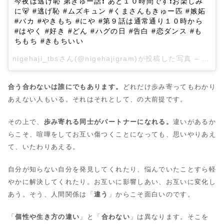
今夜は逃げ恥 第きゅー話❗ あと１０時間です❗お楽しみ
に🐻 #逃げ恥 #ムズキュン #くまさんもきゅー匹 #嫉妬
#バカ #やきもち #にや #第９話は通常通り１０時から
#はやく #好き #どん #ハグの日 #告白 #恋ダンス #も
ちもち #きもちいい
nigehaji_tbsさん(@nigehajigram)が投稿した写真 –
2016
合う合わないは誰にでもあります。
どれだけ歩み寄ってもわかり
あえない人もいる。それはそれとして、の大前提です。
その上で、
歩み寄れる同士がパートナーになれる。
違いがあるか
らこそ、喧嘩をしてお互い傷つくことになっても、思いやりあえ
て、いたわりあえる。
自分が知らない自分を発見してくれたり、悩んでいたことすら軽
やかに解決してくれたり。お互いに影響しあい、お互いに変化し
あう。そう、人間関係は「
違う
」からこそ面白いのです。
「
個性や生き方の違い
」と「
合わない
」は異なります。そこを