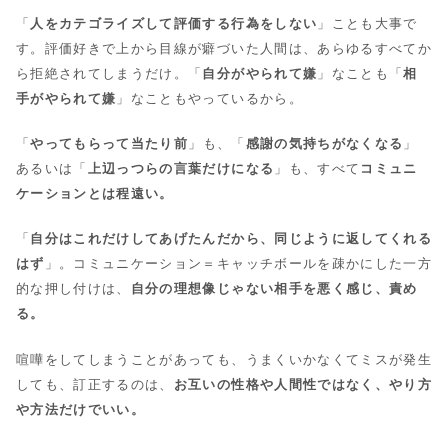
「
人をカテゴライズして評価する行為をしない
」ことも大事で
す。評価好きで上から目線が癖づいた人間は、あらゆるすべてか
ら拒絶されてしまうだけ。「
自分がやられて嫌
」なことも「
相
手がやられて嫌
」なこともやっているから。
「
やってもらって当たり前
」も、「
感謝の気持ちがなくなる
」
あるいは「
上辺っつらの言葉だけになる
」も、すべて
コミュニ
ケーションとは程遠い。
「
自分はこれだけしてあげたんだから、同じように返してくれる
はず
」。コミュニケーション＝キャッチボールを疎かにした一方
的な押し付けは、
自分の理想像じゃない相手を悪く感じ、責め
る。
喧嘩をしてしまうことがあっても、うまくいかなくてミスが発生
しても、訂正するのは、
お互いの性格や人間性ではなく、やり方
や方法だけでいい。