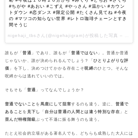
恥 #今夜は１０時２０分から #みくり #とちお #さくら
#ちがや #あおい #こずえ #やっさん #温かい #カウン
トダウン #恋ダンス #限定公開 #たくさん見てね #今夜
の #マツコの知らない世界 #レトロ珈琲チェーンとすき
間そうじ
nigehaji_tbsさん(@nigehajigram)が投稿した写真 –
2016
誰もが「
普通
」であり、誰もが「
普通ではない
」。普通か普通
じゃないか、誰が決められるんでしょう？「
ひとりよがりな評
価
」を下し、決めつけてかかる存在こそ
呪縛
のひとつ。そんな
呪縛からは逃れていいのでは。
そもそも「
普通
」ってなんでしょうか？
普通でないこと
を
馬鹿にして阻害
するのも違う。逆に、
普通で
あること
を
見下し
「
自分は普通の人間とは違う特別な存在
」と
歪んだ特権階級
ぶって不遜に振る舞うのも違う。
たとえ社会的立場がある著名人でも、どちらも成熟した大人には