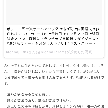
ポジモン五十嵐オールアップ💐 #逃げ恥 #内田理央 #お
疲れ様でした #だーりお #最終回は１２月２０日 #明日
は金スマ #土曜日はブランチ👑 #日曜日はダイジェスト
#逃げ恥ウィークをお楽しみ下さい❗ #ラストスパート
nigehaji_tbsさん(@nigehajigram)が投稿した写真 –
2016
人生を幸せに生きたいのであれば、押し付けや押し売りはもちろ
ん、「
自分がよければいい
」から卒業しなくては、結果的に
い
つまで経っても誰からも受け入れてもらえず、拒絶されるだけで
す。
「
違いがあるからこそ面白い
」
「
誰もが普通であり、誰もが普通ではない
」
「
お互いに相手を理解したり、理解しようと心がけ、相手の領域