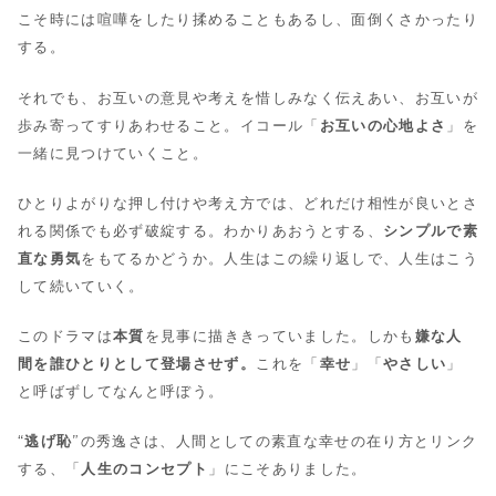
こそ時には喧嘩をしたり揉めることもあるし、面倒くさかったり
する。
それでも、お互いの意見や考えを惜しみなく伝えあい、お互いが
歩み寄ってすりあわせること。イコール「
お互いの心地よさ
」を
一緒に見つけていくこと。
ひとりよがりな押し付けや考え方では、どれだけ相性が良いとさ
れる関係でも必ず破綻する。わかりあおうとする、
シンプルで素
直な勇気
をもてるかどうか。人生はこの繰り返しで、人生はこう
して続いていく。
このドラマは
本質
を見事に描ききっていました。しかも
嫌な人
間を誰ひとりとして登場させず。
これを「
幸せ
」「
やさしい
」
と呼ばずしてなんと呼ぼう。
“
逃げ恥
”の秀逸さは、人間としての素直な幸せの在り方とリンク
する、「
人生のコンセプト
」にこそありました。