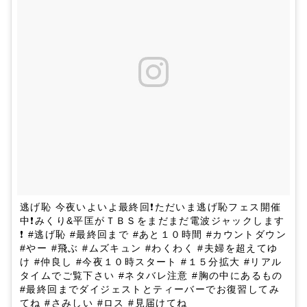
逃げ恥 今夜いよいよ最終回❗ただいま逃げ恥フェス開催
中❗みくり&平匡がＴＢＳをまだまだ電波ジャックします
❗ #逃げ恥 #最終回まで #あと１０時間 #カウントダウン
#やー #飛ぶ #ムズキュン #わくわく #夫婦を超えてゆ
け #仲良し #今夜１０時スタート #１５分拡大 #リアル
タイムでご覧下さい #ネタバレ注意 #胸の中にあるもの
#最終回までダイジェストとティーバーでお復習してみ
てね #さみしい #ロス #見届けてね