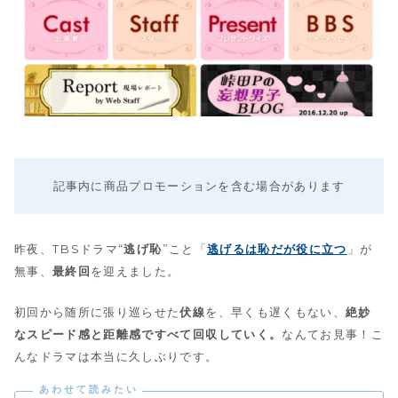
記事内に商品プロモーションを含む場合があります
昨夜、TBSドラマ“
逃げ恥
”こと「
逃げるは恥だが役に立つ
」が
無事、
最終回
を迎えました。
初回から随所に張り巡らせた
伏線
を、早くも遅くもない、
絶妙
なスピード感と距離感ですべて回収していく。
なんてお見事！こ
んなドラマは本当に久しぶりです。