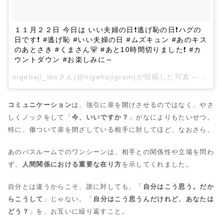
１１月２２日 今日は いい夫婦の日❗逃げ恥の日❗ハグの
日です❗ #逃げ恥 #いい夫婦の日 #ムズキュン #あのキス
のあとさき #くまさん🐻 #あと10時間切りました❗ #カ
ウントダウン #お楽しみに～
nigehaji_tbsさん(@nigehajigram)が投稿した写真 –
2016
コミュニケーション
は、強引に扉を開けさせるのではなく、やさ
しくノックをして「
今、いいですか？
」がなによりもたいせつ。
特に、傷ついて扉を閉ざしている相手に対してほど、なおさら。
あのバスルームでのワンシーンは、相手との関係性や立場を問わ
ず、
人間関係における重要な在り方
を示してくれました。
自分とは違うからこそ、誰に対しても、「
自分はこう思う。だか
らこうして
」じゃない。「
自分はこう思うんだけれど、あなたは
どう？
」を、お互いに繰り返すこと。