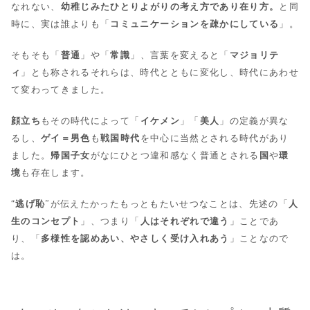
なれない、
幼稚じみたひとりよがりの考え方であり在り方。
と同
時に、実は誰よりも「
コミュニケーションを疎かにしている
」。
そもそも「
普通
」や「
常識
」、言葉を変えると「
マジョリテ
ィ
」とも称されるそれらは、時代とともに変化し、時代にあわせ
て変わってきました。
顔立ち
もその時代によって「
イケメン
」「
美人
」の定義が異な
るし、
ゲイ＝男色
も
戦国時代
を中心に当然とされる時代があり
ました。
帰国子女
がなにひとつ違和感なく普通とされる
国
や
環
境
も存在します。
“
逃げ恥
”が伝えたかったもっともたいせつなことは、先述の「
人
生のコンセプト
」、つまり「
人はそれぞれで違う
」ことであ
り、「
多様性を認めあい、やさしく受け入れあう
」ことなので
は。