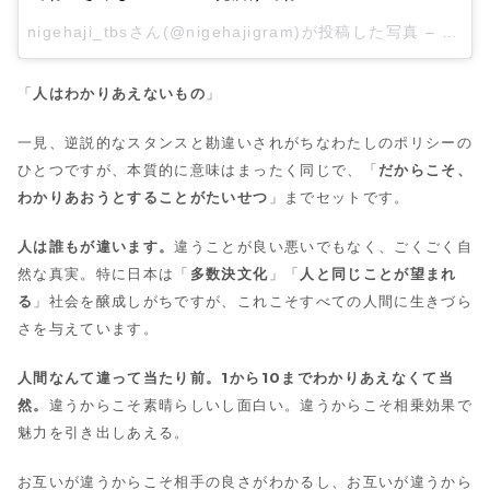
nigehaji_tbsさん(@nigehajigram)が投稿した写真 –
2016
「
人はわかりあえないもの
」
一見、逆説的なスタンスと勘違いされがちなわたしのポリシーの
ひとつですが、本質的に意味はまったく同じで、「
だからこそ、
わかりあおうとすることがたいせつ
」までセットです。
人は誰もが違います。
違うことが良い悪いでもなく、ごくごく自
然な真実。特に日本は「
多数決文化
」「
人と同じことが望まれ
る
」社会を醸成しがちですが、これこそすべての人間に生きづら
さを与えています。
人間なんて違って当たり前。1から10までわかりあえなくて当
然。
違うからこそ素晴らしいし面白い。違うからこそ相乗効果で
魅力を引き出しあえる。
お互いが違うからこそ相手の良さがわかるし、お互いが違うから