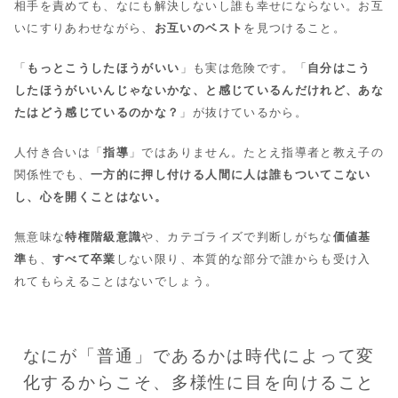
相手を責めても、なにも解決しないし誰も幸せにならない。お互
いにすりあわせながら、
お互いのベスト
を見つけること。
「
もっとこうしたほうがいい
」も実は危険です。「
自分はこう
したほうがいいんじゃないかな、と感じているんだけれど、あな
たはどう感じているのかな？
」が抜けているから。
人付き合いは「
指導
」ではありません。たとえ指導者と教え子の
関係性でも、
一方的に押し付ける人間に人は誰もついてこない
し、心を開くことはない。
無意味な
特権階級意識
や、カテゴライズで判断しがちな
価値基
準
も、
すべて卒業
しない限り、本質的な部分で誰からも受け入
れてもらえることはないでしょう。
なにが「普通」であるかは時代によって変
化するからこそ、多様性に目を向けること