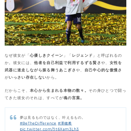
なぜ彼女が「
心優しきクイーン
」「
レジェンド
」と呼ばれるの
か。彼女には、
他者を自己利益で利用するずる賢さ
や、
女性を
武器に迷走しながら振る舞うあこぎさ
や、
自己中心的な傲慢さ
が
いっさい存在しない
から。
だからこそ、
本心から生まれる本物の数々。
その身ひとつで闘っ
てきた彼女のそれは、すべてが
魂の言葉。
夢は見るものではなく、叶えるもの。
#BeTheDifference
#澤穂希
pic.twitter.com/9t6Xam3Lh3