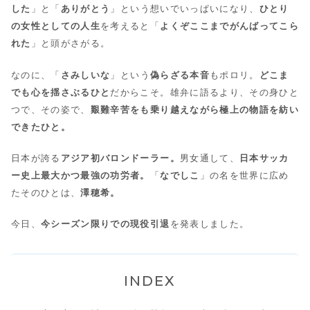
した
」と「
ありがとう
」という想いでいっぱいになり、
ひとり
の女性としての人生
を考えると「
よくぞここまでがんばってこら
れた
」と頭がさがる。
なのに、「
さみしいな
」という
偽らざる本音
もポロリ。
どこま
でも心を揺さぶるひと
だからこそ。雄弁に語るより、その身ひと
つで、その姿で、
艱難辛苦をも乗り越えながら極上の物語を紡い
できたひと。
日本が誇る
アジア初バロンドーラー。
男女通して、
日本サッカ
ー史上最大かつ最強の功労者。
「
なでしこ
」の名を世界に広め
たそのひとは、
澤穂希。
今日、
今シーズン限りでの現役引退
を発表しました。
INDEX