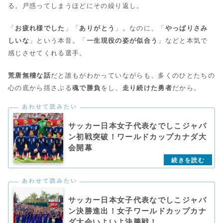
る。戸惑ってしまうほどにその繰り返し。
「
お疲れ様でした
」「
ありがとう
」。なのに、「
やっぱりさみ
しいな
」という本音。「
一生現役の姿が似合う
」などと本気で
感じさせてくれる選手。
荒唐無稽な話
だと誰もがわかっていながらも、多くのひとたちの
心の底から揺さぶる
魂で勝負
をし、
走り続けた勇者
だから。
サッカー日本女子代表なでしこジャパ
ン初戦突破！ワールドカップカナダ大
会開幕
サッカー日本女子代表なでしこジャパ
ン決勝進出！女子ワールドカップカナ
ダ大会いよいよ決勝戦！