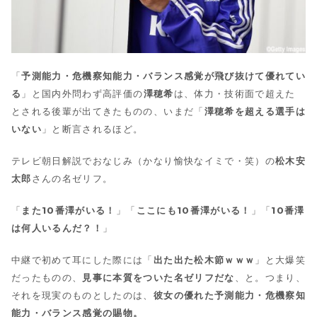
「
予測能力・危機察知能力・バランス感覚が飛び抜けて優れてい
る
」と国内外問わず高評価の
澤穂希
は、体力・技術面で超えた
とされる後輩が出てきたものの、いまだ「
澤穂希を超える選手は
いない
」と断言されるほど。
テレビ朝日解説でおなじみ（かなり愉快なイミで・笑）の
松木安
太郎
さんの名ゼリフ。
「
また10番澤がいる！
」「
ここにも10番澤がいる！
」「
10番澤
は何人いるんだ？！
」
中継で初めて耳にした際には「
出た出た松木節ｗｗｗ
」と大爆笑
だったものの、
見事に本質をついた名ゼリフだな
、と。つまり、
それを現実のものとしたのは、
彼女の優れた予測能力・危機察知
能力・バランス感覚の賜物。