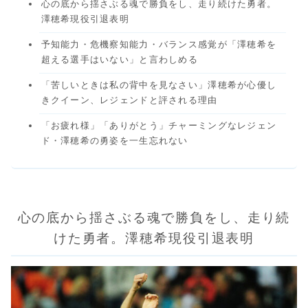
心の底から揺さぶる魂で勝負をし、走り続けた勇者。
澤穂希現役引退表明
予知能力・危機察知能力・バランス感覚が「澤穂希を
超える選手はいない」と言わしめる
「苦しいときは私の背中を見なさい」澤穂希が心優し
きクイーン、レジェンドと評される理由
「お疲れ様」「ありがとう」チャーミングなレジェン
ド・澤穂希の勇姿を一生忘れない
心の底から揺さぶる魂で勝負をし、走り続
けた勇者。澤穂希現役引退表明