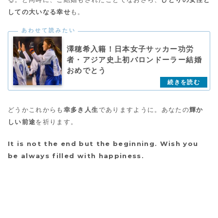
しての大いなる幸せ
も。
澤穂希入籍！日本女子サッカー功労
者・アジア史上初バロンドーラー結婚
おめでとう
どうかこれからも
幸多き人生
でありますように。あなたの
輝か
しい前途
を祈ります。
It is not the end but the beginning. Wish you
be always filled with happiness.