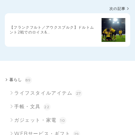
次の記事
【フランクフルト／アウクスブルク】ドルトム
ント2戦でのロイス&…
暮らし
89
ライフスタイルアイテム
27
手帳・文具
22
ガジェット・家電
10
WEBサービス・ギフト
29