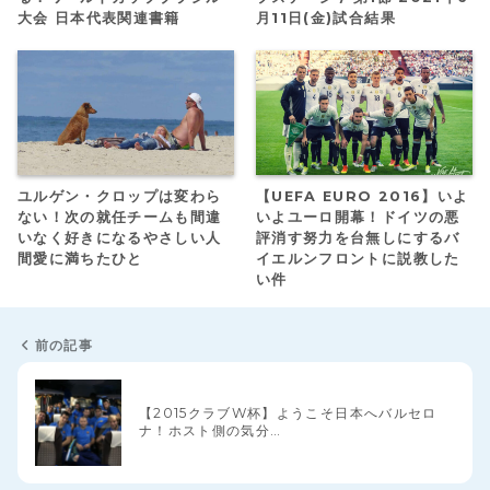
大会 日本代表関連書籍
月11日(金)試合結果
ユルゲン・クロップは変わら
【UEFA EURO 2016】いよ
ない！次の就任チームも間違
いよユーロ開幕！ドイツの悪
いなく好きになるやさしい人
評消す努力を台無しにするバ
間愛に満ちたひと
イエルンフロントに説教した
い件
前の記事
【2015クラブW杯】ようこそ日本へバルセロ
ナ！ホスト側の気分…