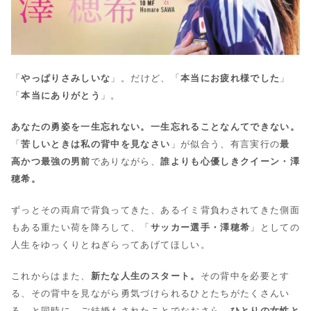
「
やっぱりさみしいな
」。だけど、「
本当にお疲れ様でした
」
「
本当にありがとう
」。
あなたの勇姿を一生忘れない。一生忘れることなんてできない。
「
苦しいときは私の背中を見なさい
」が似合う、有言実行の
最
高かつ最強の男前
でありながら、
誰よりも心優しきクイーン・澤
穂希。
ずっとその両肩で背負ってきた、あるイミ背負わされてきた側面
もある重たい荷を降ろして、「
サッカー選手・澤穂希
」としての
人生をゆっくりとねぎらってあげてほしい。
これからはまた、
新たな人生のスタート。
その背中を必要とす
る、その背中を見ながら勇気づけられるひとたちがたくさんい
る。と同時に、ご結婚もされたことでなおさら、
ひとりの女性と