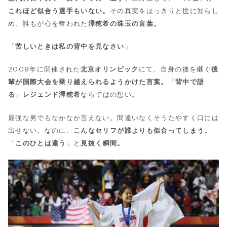
これほど似合う選手もいない。
その真実をはっきりと世に知らし
め、誰もが心を奪われた
澤穂希の珠玉の言葉。
「
苦しいときは私の背中を見なさい
」
2008年に開催された
北京オリンピック
にて、自身の後を継ぐ
後
輩が国際大会を乗り越えられるようかけた言葉。
「
背中で語
る
」
レジェンド澤穂希
ならではの想い。
屈強な男でもなかなか言えない。間違いなくそうたやすく口には
出せない。なのに、
こんなセリフが誰よりも似合ってしまう。
「
このひとは違う
」と
見抜く瞬間。