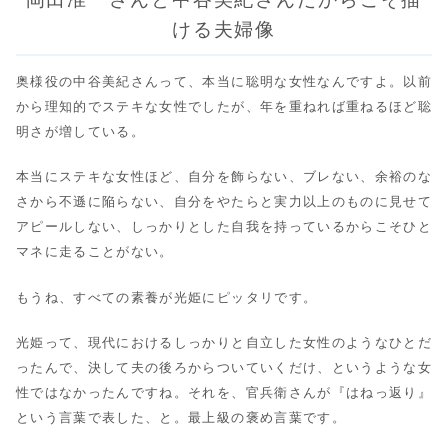
ける夫婦像
奥様役の中谷美紀さんって、本当に聡明な女性なんですよ。以前
から理知的でステキな女性でしたが、年を重ねれば重ねるほど聡
明さが増している。
本当にステキな女性ほど、自分を飾らない、ブレない、余裕のな
さから不遜に陥らない、自分をやたらと実力以上のものに見せて
アピールしない、しっかりとした自我を持っているからこそひと
マネに走ることがない。
もうね、すべての素養が光姫にピッタリです。
光姫って、現代におけるしっかりと自立した女性のようなひとだ
ったんで、決して夫の後ろからついていくだけ、というような女
性ではなかったんですね。それを、官兵衛さんが『はねっ返り』
という言葉で表した、と。最上級の褒め言葉です。