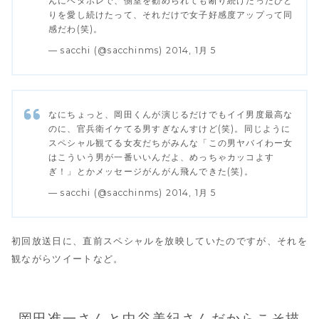
んにベタボレで、側室を勧められても断り続けたったひと
りを愛し続けたって、それだけで女子好感度アップって同
感だわ(笑)。
— sacchi (@sacchinms) 2014, 1月 5
なにちょっと、岡田くんが演じるだけでもイイ男度最高な
のに、官兵衛イケてる男すぎなんすけど(笑)。同じように
スペシャル観てる女友だちがみんな「この男ヤバイわー女
はこういう男が一番いいんだよ、めっちゃカッコよす
ぎ！」とかメッセージがんがん飛んできた(笑)。
— sacchi (@sacchinms) 2014, 1月 5
初回放送日に、直前スペシャルを放映していたのですが、それを
観ながらツイートなど。
岡田准一さんと中谷美紀さんだからこそ描