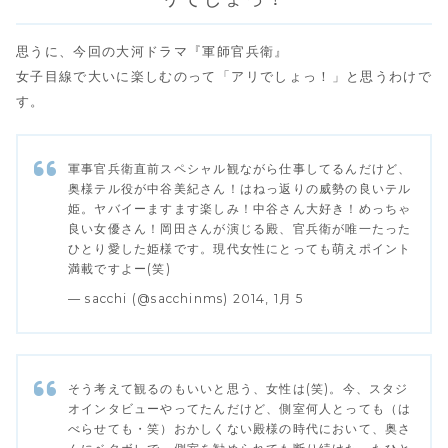
思うに、今回の大河ドラマ『軍師官兵衛』
女子目線で大いに楽しむのって「アリでしょっ！」と思うわけで
す。
軍事官兵衛直前スペシャル観ながら仕事してるんだけど、
奥様テル役が中谷美紀さん！はねっ返りの威勢の良いテル
姫。ヤバイーますます楽しみ！中谷さん大好き！めっちゃ
良い女優さん！岡田さんが演じる殿、官兵衛が唯一たった
ひとり愛した姫様です。現代女性にとっても萌えポイント
満載ですよー(笑)
— sacchi (@sacchinms) 2014, 1月 5
そう考えて観るのもいいと思う、女性は(笑)。今、スタジ
オインタビューやってたんだけど、側室何人とっても（は
べらせても・笑）おかしくない殿様の時代において、奥さ