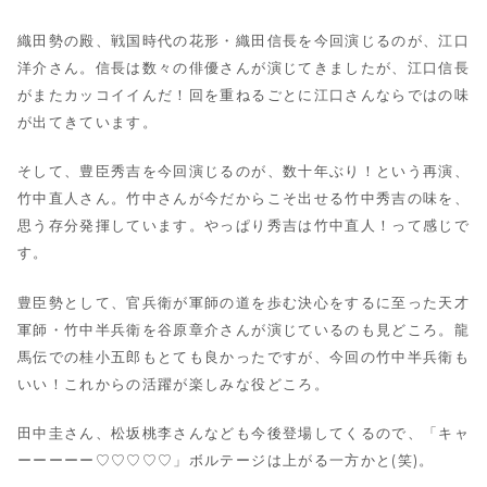
織田勢の殿、戦国時代の花形・織田信長を今回演じるのが、江口
洋介さん。信長は数々の俳優さんが演じてきましたが、江口信長
がまたカッコイイんだ！回を重ねるごとに江口さんならではの味
が出てきています。
そして、豊臣秀吉を今回演じるのが、数十年ぶり！という再演、
竹中直人さん。竹中さんが今だからこそ出せる竹中秀吉の味を、
思う存分発揮しています。やっぱり秀吉は竹中直人！って感じで
す。
豊臣勢として、官兵衛が軍師の道を歩む決心をするに至った天才
軍師・竹中半兵衛を谷原章介さんが演じているのも見どころ。龍
馬伝での桂小五郎もとても良かったですが、今回の竹中半兵衛も
いい！これからの活躍が楽しみな役どころ。
田中圭さん、松坂桃李さんなども今後登場してくるので、「キャ
ーーーーー♡♡♡♡♡」ボルテージは上がる一方かと(笑)。