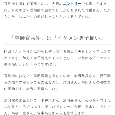
官兵衛を演じる岡田さんも、先日の
エントリー
でも書いたよう
に、ものすごく理知的で誠実でしっかりとされた俳優さん。だか
らこそ、おふたりの姿がしっくりとハマるんですね。
『軍師官兵衛』は『イケメン男子揃い』
岡田さんと中谷さんがそれぞれ演じる黒田ご夫妻もとってもステ
キですが、加えて女子萌えポイントとして、いわゆる『イケメン
男子揃い』というやつです(笑)。
官兵衛のお父上・黒田職隆を演じるのが、柴田恭兵さん。親子関
係の描き方がとっても秀逸なのは、柴田さんと岡田さんの演技力
の賜物です。本当に素晴らしい。
黒田家の家臣として、永井大さん、濱田岳さん。めっちゃコミカ
ルな役どころでもあり、楽しいですよー。今後、速水もこみちさ
ん、高橋一生さん、塚本高史さんらも登場します。