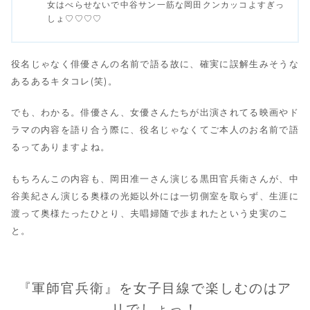
女はべらせないで中谷サン一筋な岡田クンカッコよすぎっ
しょ♡♡♡♡
役名じゃなく俳優さんの名前で語る故に、確実に誤解生みそうな
あるあるキタコレ(笑)。
でも、わかる。俳優さん、女優さんたちが出演されてる映画やド
ラマの内容を語り合う際に、役名じゃなくてご本人のお名前で語
るってありますよね。
もちろんこの内容も、岡田准一さん演じる黒田官兵衛さんが、中
谷美紀さん演じる奥様の光姫以外には一切側室を取らず、生涯に
渡って奥様たったひとり、夫唱婦随で歩まれたという史実のこ
と。
『軍師官兵衛』を女子目線で楽しむのはア
リでしょっ！