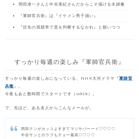
岡田准一さんと中谷美紀さんだからこそ描ける夫婦像
『軍師官兵衛』は『イケメン男子揃い』
『目先の視聴率で質を判断するなかれ』と願いつつ
すっかり毎週の楽しみ『軍師官兵衛』
すっかり毎週の楽しみになっている、NHK大河ドラマ『
軍師官
兵衛
』。
今夜もあと数時間でスタートです（wktk）。
で、先ほど、ある友人からこんなメールが。
岡田クンがカッコよすぎてマジヤバーーイ♡♡♡♡
中谷サンとのラブもチョー最高♡♡♡♡