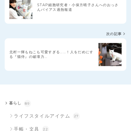
STAP細胞研究者・小保方晴子さんへのおっさ
んバイアス過熱報道
次の記事
北村一輝もねこも可愛すぎる……！人をだめにす
る『猫侍』の破壊力…
暮らし
89
ライフスタイルアイテム
27
手帳・文具
22