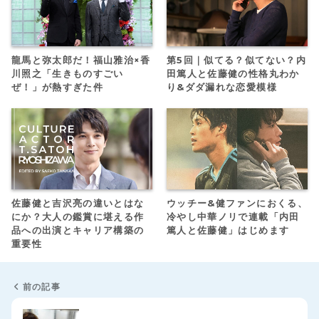
龍馬と弥太郎だ！福山雅治×香
第5回｜似てる？似てない？内
川照之「生きものすごい
田篤人と佐藤健の性格丸わか
ぜ！」が熱すぎた件
り&ダダ漏れな恋愛模様
佐藤健と吉沢亮の違いとはな
ウッチー&健ファンにおくる、
にか？大人の鑑賞に堪える作
冷やし中華ノリで連載「内田
品への出演とキャリア構築の
篤人と佐藤健」はじめます
重要性
前の記事