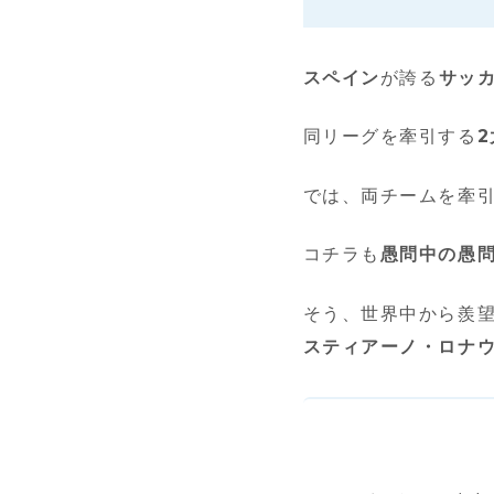
スペイン
が誇る
サッ
同リーグを牽引する
では、両チームを牽
コチラも
愚問中の愚
そう、世界中から羨
スティアーノ・ロナ