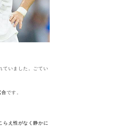
れていました。ごてい
試合
です。
こらえ性がなく静かに