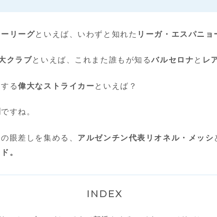
カーリーグ
といえば、いわずと知れた
リーガ・エスパニョ
2大クラブ
といえば、これまた誰もが知る
バルセロナ
と
レ
引する
偉大なストライカー
といえば？
問
ですね。
望の眼差しを集める、
アルゼンチン代表リオネル・メッシ
ウド。
INDEX