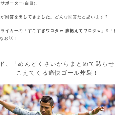
いサポーター
(白目)。
らが
回答を出してきました。
どんな回答だと思います？
トライカー
の「
すごすぎワロタｗ 腹抱えてワロタｗ
」&「
」なお話！
ウド、「めんどくさいからまとめて黙らせ
こえてくる痛快ゴール炸裂！