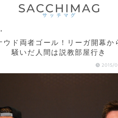
ナウド両者ゴール！リーガ開幕か
騒いだ人間は説教部屋行き
2015/0