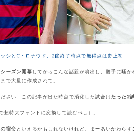
ッシとC・ロナウド、2節終了時点で無得点は史上初
今シーズン開幕
してからこんな話題が噴出し、勝手に騒が
像まで大量に作成されて。
ください。この記事が出た時点で消化した試合は
たった2
で超特大フォントに変換して読むべし）。
ーの宿命
といえるかもしれないけれど、まーあいかわらず