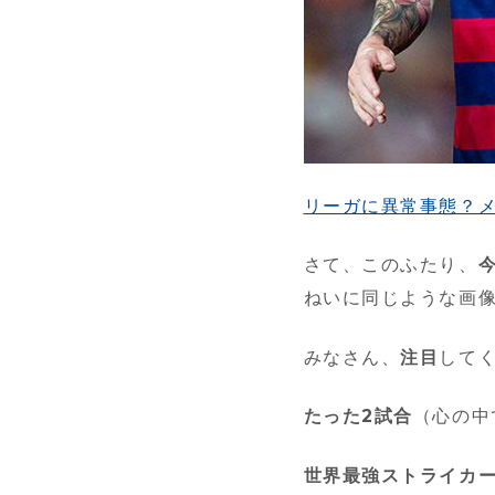
リーガに異常事態？メ
さて、このふたり、
ねいに同じような画
みなさん、
注目
して
たった2試合
（心の中
世界最強ストライカ