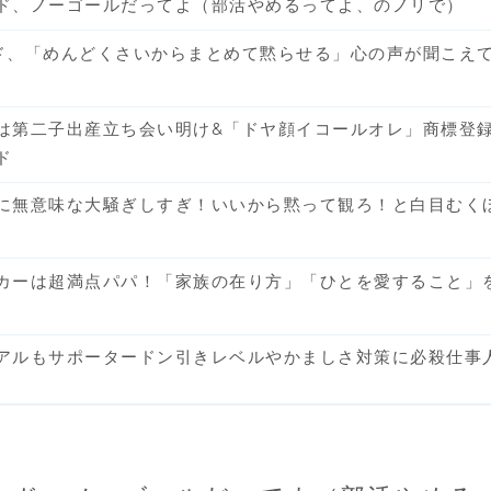
ド、ノーゴールだってよ（部活やめるってよ、のノリで）
ド、「めんどくさいからまとめて黙らせる」心の声が聞こえ
は第二子出産立ち会い明け&「ドヤ顔イコールオレ」商標登
ド
に無意味な大騒ぎしすぎ！いいから黙って観ろ！と白目むく
カーは超満点パパ！「家族の在り方」「ひとを愛すること」
アルもサポータードン引きレベルやかましさ対策に必殺仕事