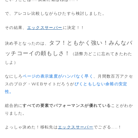
で、アレコレ比較しながらひたすら検討しました。
その結果、
エックスサーバー
に決定！！
タフ！ともかく強い！みんなバ
決め手となったのは、
ッチコーイの頼もしさ！
（語弊力どこに忘れてきたわた
しよ）
なにしろ
ページの表示速度がハンパなく早く
、月間数百万アクセ
スのブログ・WEBサイトだろうが
びくともしない余裕の安定
性。
総合的に
すべての要素でパフォーマンスが優れている
ことがわか
りました。
よっしゃ決めた！移転先は
エックスサーバー
でござる……！