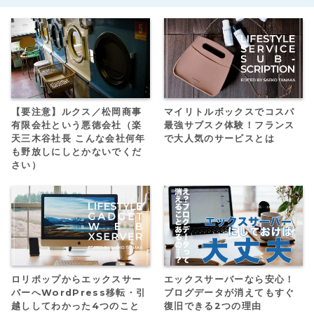
【要注意】ルクス／松岡商事
マイリトルボックスでコスパ
有限会社という悪徳会社（楽
最強サブスク体験！フランス
天三木谷社長 こんな会社何年
で大人気のサービスとは
も野放しにしとかないでくだ
さい）
ロリポップからエックスサー
エックスサーバーなら安心！
バーへWordPress移転・引
ブログデータが消えてもすぐ
越ししてわかった4つのこと
復旧できる2つの理由