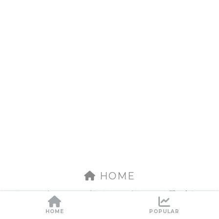
HOME
サッチマグについて
プライバシーポリシー
お問い合わせ
© 2026 サッチマグ All rights reserved.
HOME
POPULAR