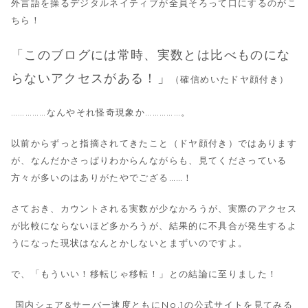
外言語を操るデジタルネイティブが全員そろって口にするのがこ
ちら！
「このブログには常時、実数とは比べものにな
らないアクセスがある！」
（確信めいたドヤ顔付き）
……………なんやそれ怪奇現象か……………。
以前からずっと指摘されてきたこと（ドヤ顔付き）ではあります
が、なんだかさっぱりわからんながらも、見てくださっている
方々が多いのはありがたやでござる……！
さておき、カウントされる実数が少なかろうが、実際のアクセス
が比較にならないほど多かろうが、結果的に不具合が発生するよ
うになった現状はなんとかしないとまずいのですよ。
で、「もういい！移転じゃ移転！」との結論に至りました！
国内シェア&サーバー速度ともにNo.1の公式サイトを見てみる