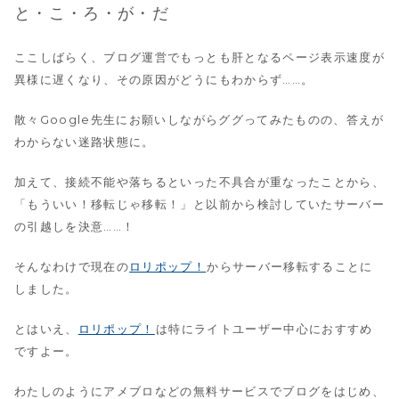
と・こ・ろ・が・だ
ここしばらく、ブログ運営でもっとも肝となるページ表示速度が
異様に遅くなり、その原因がどうにもわからず……。
散々Google先生にお願いしながらググってみたものの、答えが
わからない迷路状態に。
加えて、接続不能や落ちるといった不具合が重なったことから、
「もういい！移転じゃ移転！」と以前から検討していたサーバー
の引越しを決意……！
そんなわけで現在の
ロリポップ！
からサーバー移転することに
しました。
とはいえ、
ロリポップ！
は特にライトユーザー中心におすすめ
ですよー。
わたしのようにアメブロなどの無料サービスでブログをはじめ、