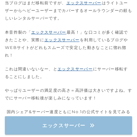
当ブログはまだ移転前ですが、
エックスサーバー
はライトユー
ザーからヘビーユーザーまでカバーするオールラウンダーの頼も
しいレンタルサーバーです。
本音炸裂の「
エックスサーバー
最高！」な口コミが多く確認で
きたことや、実際に
エックスサーバー
を利用しているブログや
WEBサイトがどれもスムーズで安定した動きなことに惚れ惚
れ！
これは間違いないなー、と
エックスサーバー
にサーバー移転す
ることにしました。
やっぱりユーザーの満足度の高さ＝高評価は大きいですよね。す
でにサーバー移転後が楽しみになっています！
国内シェア&サーバー速度ともにNo.1の公式サイトを見てみる
エックスサーバー