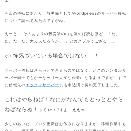
今回の移転にあたり、前準備としてWordpressのサーバー移転
について調べてみたのですがね。
えーと……そのあまりの苦労話の山を読めば読むほど、「だ、
だ、だ、だ、大丈夫だろうか……」とガクブルでござる……。
怖気づいている場合ではない……！
が！
サーバー移転はさらっとできるものではなく、どこのレンタルサ
ーバー同士でもかーなーりー大変な作業になるようですが、すで
に移転先の
エックスサーバー
にも申込済で契約完了しました。
これはやらねば！なにがなんでもとっととやら
ねばならぬ！
ってやつですよ、ええｗ
少しのあいだ、ブログ更新はお休みになりますが、移転作業中も
全ページ通常通りに見れますので、ぜひ過去記事で楽しんでいて