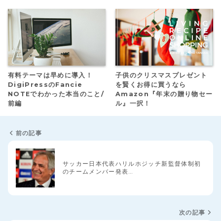
有料テーマは早めに導入！
子供のクリスマスプレゼント
DigiPressのFancie
を賢くお得に買うなら
NOTEでわかった本当のこと/
Amazon『年末の贈り物セー
前編
ル』一択！
前の記事
サッカー日本代表ハリルホジッチ新監督体制初
のチームメンバー発表…
次の記事