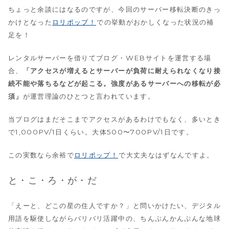
ちょっと余談にはなるのですが、今回のサーバー移転決断のきっ
かけとなった
ロリポップ！
での挙動がおかしくなった状況の補
足を！
レンタルサーバーを借りてブログ・WEBサイトを運営する場
合、
「アクセスが増えるとサーバーが負荷に耐えられなくなり接
続不能や落ちるなどが起こる。強度があるサーバーへの移転が必
須」
が運営理論のひとつと言われています。
当ブログはまだそこまでアクセスがあるわけでもなく、多いとき
で1,000PV/1日くらい。大体500〜700PV/1日です。
この実数なら余裕で
ロリポップ！
で大丈夫なはずなんですよ。
と・こ・ろ・が・だ
「えーと、どこの星の住人ですか？」と問いかけたい、デジタル
用語を駆使しながらバリバリ活躍中の、ちんぷんかんぷんな地球