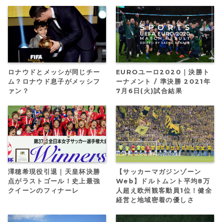
ロナウドとメッシが同じチー
EUROユーロ2020｜決勝ト
ム？ロナウド息子がメッシフ
ーナメント / 準決勝 2021年
ァン？
7月6日(火)試合結果
澤穂希現役引退｜天皇杯決勝
【サッカーマガジンゾーン
点がラストゴール！史上最強
Web】ドルトムント平均8万
クイーンのフィナーレ
人超え欧州観客動員1位！健全
経営と地域密着の優しさ