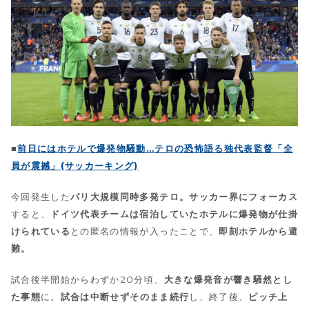
■
前日にはホテルで爆発物騒動…テロの恐怖語る独代表監督「全
員が震撼」(サッカーキング)
今回発生した
パリ大規模同時多発テロ。
サッカー界にフォーカス
すると、
ドイツ代表チームは宿泊していたホテルに爆発物が仕掛
けられている
との匿名の情報が入ったことで、
即刻ホテルから避
難。
試合後半開始からわずか20分頃、
大きな爆発音が響き騒然とし
た事態
に。
試合は中断せずそのまま続行
し、終了後、
ピッチ上