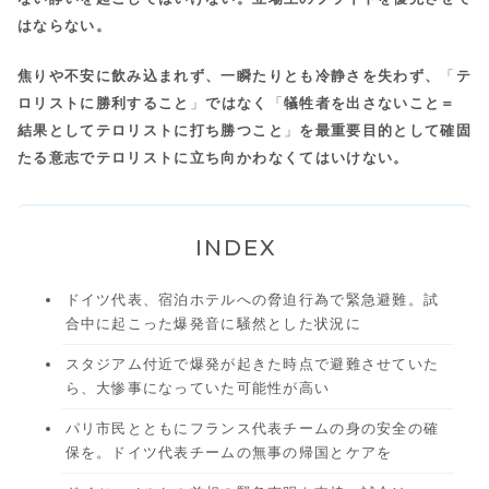
はならない。
焦りや不安に飲み込まれず、一瞬たりとも冷静さを失わず、
「
テ
ロリストに勝利すること
」
ではなく
「
犠牲者を出さないこと＝
結果としてテロリストに打ち勝つこと
」
を最重要目的として確固
たる意志でテロリストに立ち向かわなくてはいけない。
INDEX
ドイツ代表、宿泊ホテルへの脅迫行為で緊急避難。試
合中に起こった爆発音に騒然とした状況に
スタジアム付近で爆発が起きた時点で避難させていた
ら、大惨事になっていた可能性が高い
パリ市民とともにフランス代表チームの身の安全の確
保を。ドイツ代表チームの無事の帰国とケアを