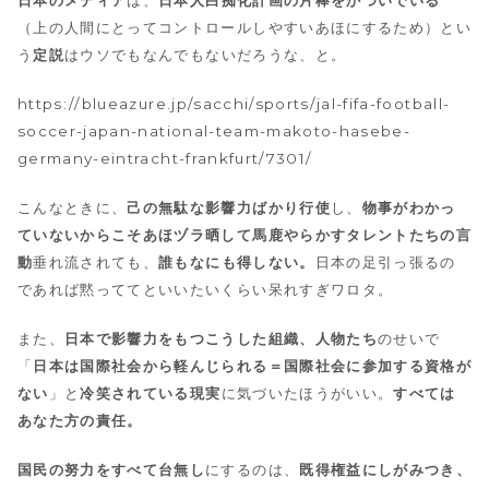
（上の人間にとってコントロールしやすいあほにするため）とい
う
定説
はウソでもなんでもないだろうな、と。
https://blueazure.jp/sacchi/sports/jal-fifa-football-
soccer-japan-national-team-makoto-hasebe-
germany-eintracht-frankfurt/7301/
こんなときに、
己の無駄な影響力ばかり行使
し、
物事がわかっ
ていないからこそあほヅラ晒して馬鹿やらかすタレントたちの言
動
垂れ流されても、
誰もなにも得しない。
日本の足引っ張るの
であれば黙っててといいたいくらい呆れすぎワロタ。
また、
日本で影響力をもつこうした組織、人物たち
のせいで
「
日本は国際社会から軽んじられる＝国際社会に参加する資格が
ない
」と
冷笑されている現実
に気づいたほうがいい。
すべては
あなた方の責任。
国民の努力をすべて台無し
にするのは、
既得権益にしがみつき、