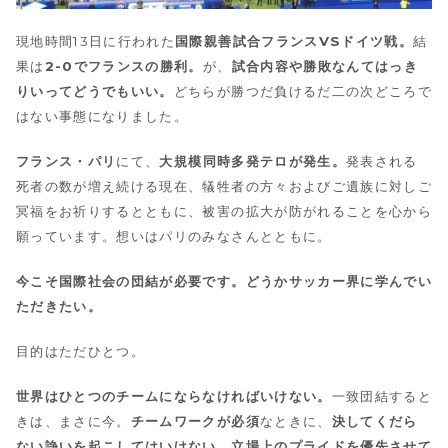
現地時間13日に行われた
国際親善試合フランスVSドイツ戦。
結
果は
2-0でフランスの勝利。
が、
試合内容や勝敗なんてはっき
りいってどうでもいい。
どちらが勝つだ負けるだ二の次どころで
はない事態になりました。
フランス・パリ
にて、
大規模同時多発テロが発生。
発表される
死者の数が増え続ける現在、犠牲者の方々およびご遺族に対しご
冥福をお祈りするとともに、被害の拡大が防がれることを心から
願っています。想いはパリのみなさんとともに。
今こそ国際社会の団結が必要です。どうかサッカー界に学んでい
ただきたい。
目的はただひとつ。
世界はひとつのチームにならなければいけない。
一致団結すると
きは、まさに今。
チームワークが必須
なときに、
決してくだら
ない諍いを起こしてはいけない。立場上のプライドを優先させて