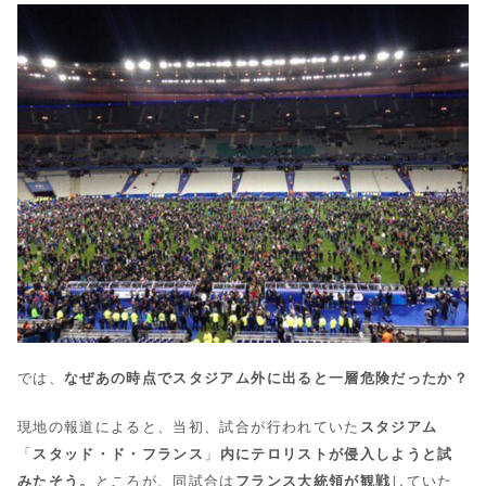
では、
なぜあの時点でスタジアム外に出ると一層危険だったか？
現地の報道によると、当初、試合が行われていた
スタジアム
「
スタッド・ド・フランス
」
内にテロリストが侵入しようと試
みたそう。
ところが、同試合は
フランス大統領が観戦
していた