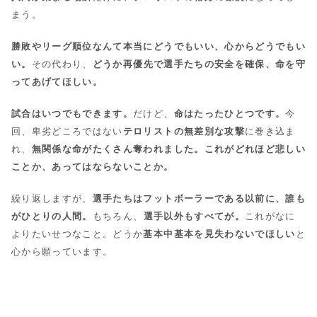
まう。
勝敗やリーグ順位なんて本当にどうでもいい、心からどうでもい
い。
その代わり、
どうか再優先で選手たちの安全を確保、命を守
ってあげてほしい。
試合はいつでもできます。
だけど、
命はたったひとつです。
今
回、卑劣どころではない
テロリストの無差別な攻撃
に巻き込ま
れ、
無関係な命がたくさん奪われました。これがどれほど悲しい
ことか、あってはならないことか。
繰り返しますが、
選手たちはフットボーラーである以前に、誰も
がひとりの人間。
もちろん、
選手以外もすべてが。
これがなに
よりたいせつなこと。どうか
基本中基本を見失わないでほしい
と
心から願っています。