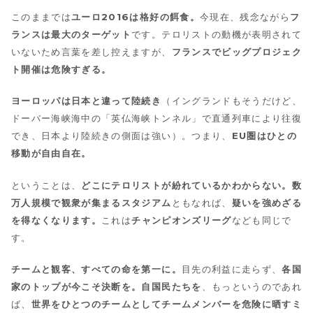
このままでは
ユーロ2016は格好の餌食。
今現在、残念ながら
フ
ランスは最大のターゲット
です。テロリストの動機が表明されて
いないため言葉を差し控えますが、
フランスでビッグプロジェク
ト開催は危険すぎる。
ヨーロッパは日本と違って陸続き
（イングランドもそうだけど、
ドーバー海峡海中の「英仏海峡トンネル」で直通列車により往復
でき、日本より陸続きの側面は強い）。つまり、
EU圏はひとの
移動が自由自在。
ということは、
どこにテロリストが紛れているかわからない。数
万人規模で観衆が集まるスタジアム
ともなれば、
疑いを強めざる
を得なくなります。
これは
チャンピオンズリーグ
なども同じで
す。
チームと観客、すべての命を第一に。
目先の利益に走らず、
各国
家のトップが今こそ決断を。自国民たちを
、もっというのであれ
ば、
世界をひとつのチームとしてチームメンバーを危険に晒すミ