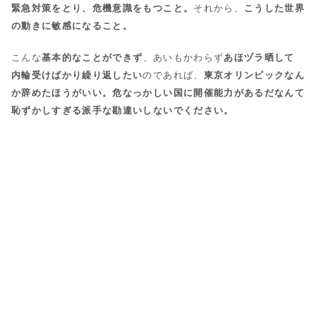
緊急対策をとり、危機意識をもつこと。
それから、
こうした世界
の動きに敏感になること。
こんな
基本的なことができず
、あいもかわらず
あほヅラ晒して
内輪受けばかり繰り返したい
のであれば、
東京オリンピックなん
か辞めたほうがいい。危なっかしい国に開催能力があるだなんて
恥ずかしすぎる派手な勘違いしないでください。