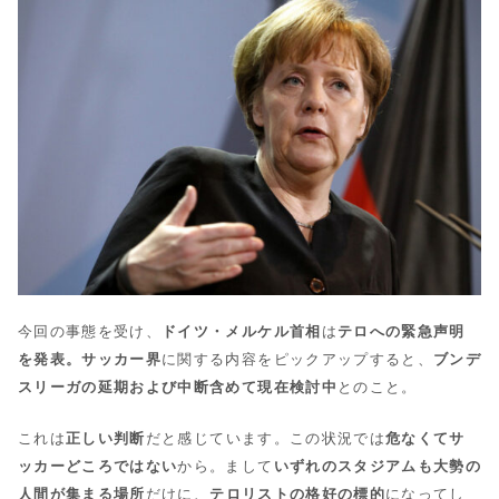
今回の事態を受け、
ドイツ・メルケル首相
は
テロへの緊急声明
を発表。サッカー界
に関する内容をピックアップすると、
ブンデ
スリーガの延期および中断含めて現在検討中
とのこと。
これは
正しい判断
だと感じています。この状況では
危なくてサ
ッカーどころではない
から。まして
いずれのスタジアムも大勢の
人間が集まる場所
だけに、
テロリストの格好の標的
になってし