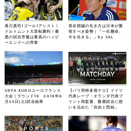
香川真司1ゴール1アシスト！
長谷部誠の生き方は日本が重
ドルトムント大逆転勝利！最
視すべき姿勢｜「一生懸命、
悪の試合序盤は最高のハッピ
今を生きる。」by JAL
ーエンドへの序章
UEFA EUROユーロフランス
【パリ同時多発テロ】ドイツ
大会｜ラウンド16 2016年6
代表レーブ・オランダ代表ブ
月25日(土)試合結果
リント両監督、親善試合に想
いを込めた「自由と団結」