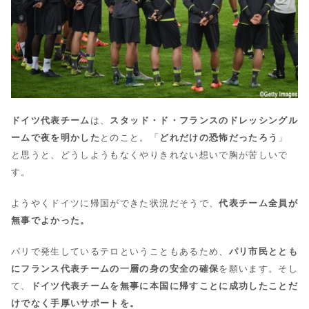
ドイツ代表チーム
は、
スタッド・ド・フランスのドレッシングル
ームで夜を明かした
とのこと。「
どれだけの恐怖だったろう
」
と思うと、どうしようもなくやりきれない想いで胸が苦しいで
す。
ようやくドイツに帰国ができた状況だそうで、
代表チーム全員が
無事でよかった。
パリで発生しているテロということもあるため、
パリ市民ととも
にフランス代表チームの一層の身の安全の確保
を願います。そし
て、
ドイツ代表チームを無事に本国に帰すことに成功したことだ
けでなく手厚いサポートを。