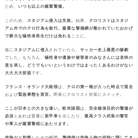
ため、
いつも以上の厳重警備。
このため、
スタジアム侵入は失敗。
結果、
テロリストはスタジ
アム外でのテロ行為を敢行。
厳重な警備網が敷かれていたおかげ
で膨大な犠牲者発生だけは免れる
ことに。
仮に
スタジアムに侵入
されていたら、
サッカー史上最悪の惨劇
でした。もちろん、
犠牲者や遺族や被害者のみなさんには哀悼の
意を表し、どうでもいいというわけではまったくあるわけがない
大大大大前提
です。
フランス・オランド大統領
は、
テロの第一報が入った時点で退去
および
緊急事態を宣言。
即座にテロリスト対策にスイッチ。
ここが日本との大きな違い。欧米諸国
は、
安全確保目的の警備が
必須
とあれば普通に
装甲車
を出したり、
最高クラス武装の警官
や軍人が厳重警戒にあたります。
危険だと判断
したその瞬間、
警備側は危険人物の排除に関してま