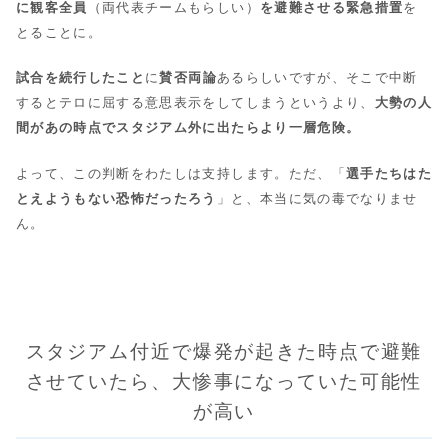
に観客全員
（両代表チームもらしい）
を避難させる緊急措置
を
とることに。
試合を続行したこと
に
賛否両論
あるらしいですが、そこで中断
するとテロに屈する意思表示をしてしまうというより、
大勢の人
間があの時点でスタジアム外に出たらより一層危険。
よって、この判断をわたしは支持します。ただ、「
選手たちはた
とえようもない恐怖だったろう
」と、本当に気の毒でなりませ
ん。
スタジアム付近で爆発が起きた時点で避難
させていたら、大惨事になっていた可能性
が高い