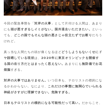
今回の緊急事態を「
対岸の火事
」として片付ける人間は、あまり
にも
頭が悪すぎるしイミがない。国外退去いただきたい。
といっ
ても、
どこの国でもそんな頭の悪さじゃ役立たずでお断り
だろう
けれど。
真っ当な人間たちの頭が痛くなるほど
どうしようもないくせにド
ヤ顔晒している現状
は、
2020年に東京オリンピックを開催す
る国の在り方だとはまったく思えない。
あまりにも
無防備でお花
畑脳
すぎる。
対岸の火事ではありません。
いつ日本も、テロリストの標的にな
るかわからない。なにより、
これだけの事態に無関心でいられる
神経がさすがに理解できない。危険すぎる。
日本もテロリストの標的になる可能性だって高い。
だからこそ、