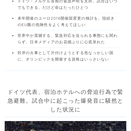
ドイツ・メルケル首相の緊急声明を支持。試合はいつ
でもできる、だけど命はたったひとつ
来年開催のユーロ2016開催国変更の検討を。陸続き
のEU圏の危険性をよく考えてほしい
世界中が震撼する、緊急対応を迫られる事態にも関わ
らず、日本メディアのお花畑ぶりに心底呆れた
対岸の火事として片付けようとする危なっかしい国
に、オリンピックを開催する資格はいっさいない
ドイツ代表、宿泊ホテルへの脅迫行為で緊
急避難。試合中に起こった爆発音に騒然と
した状況に