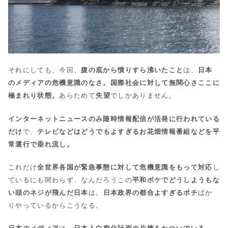
それにしても、今回、
腹の底から憤りすら沸いたこと
は、
日本
のメディアの危機意識のなさ。国際社会に対して無関心さここに
極まれり状態。
あらためて
失望
でしかありません。
インターネットニュースのみ随時情報配信が活発に行われている
だけ
で、
テレビなどはどうでもよすぎるお花畑情報番組などを平
常運行で垂れ流し。
これだけ
全世界各国が緊急事態に対して危機意識をもって対応
し
ているにも関わらず、なんだろうこの
平和ボケでどうしようもな
い頭のネジが飛んだ日本
は。
日本政界の都合よすぎるポチ
ばか
りやっているからこうなる。
日本のメディア
は、
日本人白痴化計画の片棒をかついでいる